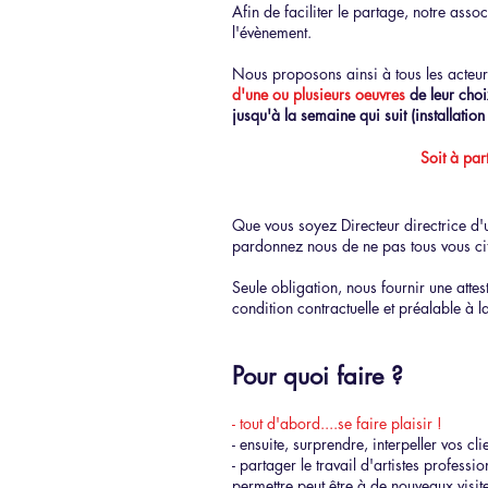
Afin de faciliter le partage, notre ass
l'évènement.
Nous proposons ainsi à tous les acteurs 
d'une ou plusieurs oeuvres
de leur choi
jusqu'à la semaine qui
suit
(installatio
Soit à pa
Que vous soyez Directeur directrice d'un
pardonnez nous de ne pas tous vous cit
Seule obligation, nous fournir une attes
condition contractuelle et préalable à la
Pour quoi faire ?
- tout d'abord....se faire plaisir !
- ensuite, surprendre, interpeller vos cl
- partager le travail d'artistes professi
permettre peut être à de nouveaux visite