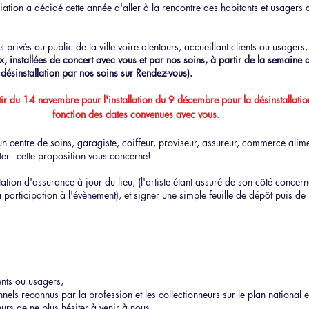
ociation a décidé cette année d'aller à la rencontre des habitants et usager
privés ou public de la ville voire alentours, accueillant clients ou usagers
x, installées de concert avec vous et par nos soins, à partir de la semaine 
n désinstallation par nos soins sur Rendez-vous).
rtir du 14 novembre pour
l'installation
du 9 décembre pour la désinstallatio
fonction des da
tes
convenues avec vous.
 centre de soins, garagiste, coiffeur, proviseur, assureur, commerce aliment
er - cette proposition vous concerne!
tation d'assurance à jour du lieu, (l'artiste étant assuré de son côté concern
 participation à l'évènement), et signer une simple feuille de dépôt puis de r
ients ou usagers,
onnels reconnus par la profession et les collectionneurs sur le plan national e
urs de ne plus hésiter à venir à nous,