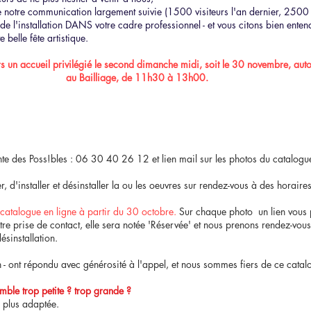
de notre communication largement suivie (1500 visiteurs l'an dernier, 2500 
de l'installation DANS votre cadre professionnel - et vous citons bien enten
e belle fête artistique.
un accueil privilégié le second dimanche midi, soit le 30 novembre, autou
au Bailliage, de 11h30 à 13h00.
ente des Poss!bles : 06 30 40 26 12 et lien mail sur les photos du catalogu
 d'installer et désinstaller la ou les oeuvres sur rendez-vous à des horaire
catalogue en ligne à partir du 30 octobre.
Sur chaque photo un lien vous 
tre prise de contact, elle sera notée 'Réservée' et nous prenons rendez-vous
ésinstallation.
oin - ont répondu avec générosité à l'appel, et nous sommes fiers de ce cata
mble trop petite ? trop grande ?
 plus adaptée.