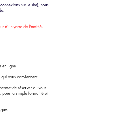
connexions sur le site), nous
du.
r d'un verre de l'amitié,
e en ligne
s qui vous conviennent.
permet de réserver ou vous
, pour la simple formalité et
logue.