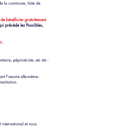
s de la commune, hôte de
,
de bénéficier
gratuitement
qui précède les Poss!bles,
n,
aire, pépiniériste, etc etc -
ant l'oeuvre elle-même -
estitution.
t international et nous