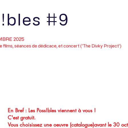
!bles #9
MBRE 2025
e films, séances de dédicace, et concert ('The Divky Project')
En Bref : Les Poss!bles viennent à vous !
C'est gratuit.
Vous choisissez une oeuvre (catalogue)avant le 30 oc