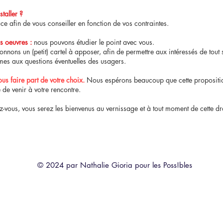
taller ?
e afin de vous conseiller en fonction de vos contraintes.
s oeuvres :
nous pouvons étudier le point avec vous.
 donnons un (petit) cartel à apposer, afin de permettre aux intéressés de tout 
es aux questions éventuelles des usagers.
s faire part de votre choix.
Nous espérons beaucoup que cette propositio
 de venir à votre rencontre.
z-vous, vous serez les bienvenus au vernissage et à tout moment de cette dr
© 2024 par Nathalie Gioria pour les Poss!bles