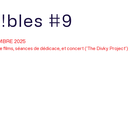
!bles #9
MBRE 2025
e films, séances de dédicace, et concert ('The Divky Project')