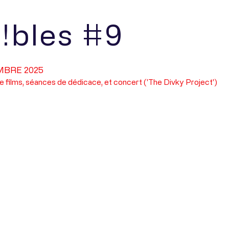
!bles #9
MBRE 2025
e films, séances de dédicace, et concert ('The Divky Project')