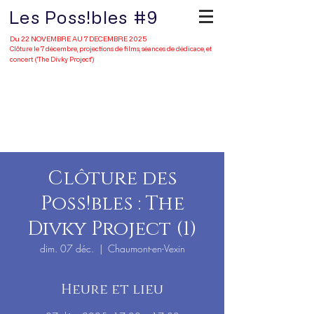
Les Poss!bles #9
Du 22 NOVEMBRE AU 7 DECEMBRE 2025
Clôture le 7 décembre, projections de films, séances de dédicace, et
concert ('The Divky Project')
Portfolio
Clôture des
Poss!bles : The
Divky Project (1)
dim. 07 déc.
  |  
Chaumont-en-Vexin
Heure et lieu