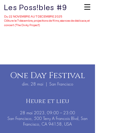
Les Poss!bles #9
Du 22 NOVEMBRE AU 7 DECEMBRE 2025
Clôture le 7 décembre, projections de films, séances de dédicace, et
concert ('The Divky Project')
Portfolio
One Day Festival
dim. 28 mai
  |  
San Francisco
Heure et lieu
28 mai 2023, 09:00 – 23:00
San Francisco, 500 Terry A Francois Blvd, San
Francisco, CA 94158, USA