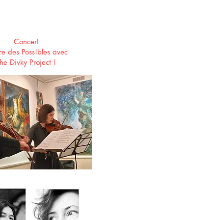
Concert
re des Poss!bles avec
he Divky Project !