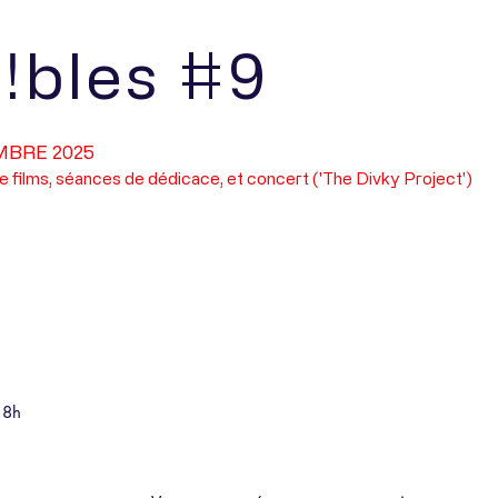
!bles #9
MBRE 2025
e films, séances de dédicace, et concert ('The Divky Project')
18h